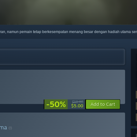
ran, namun pemain tetap berkesempatan menang besar dengan hadiah utama seni
-50%
$10.00
Add to Cart
$5.00
ama
(!)