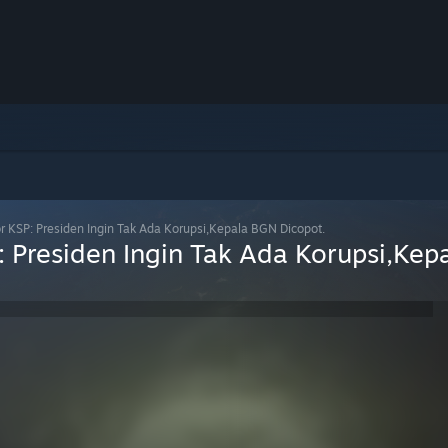
r KSP: Presiden Ingin Tak Ada Korupsi,Kepala BGN Dicopot.
: Presiden Ingin Tak Ada Korupsi,Ke