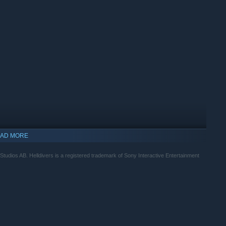
AD MORE
dios AB. Helldivers is a registered trademark of Sony Interactive Entertainment