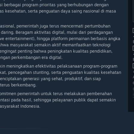
i berbagai program prioritas yang berhubungan dengan
s kesehatan, serta penguatan daya saing nasional di masa
nasional, pemerintah juga terus mencermati pertumbuhan
daring. Beragam aktivitas digital, mulai dari perdagangan
(live entertainment), hingga platform permainan berbasis angka
n bahwa masyarakat semakin aktif memanfaatkan teknologi
pengingat penting bahwa peningkatan kualitas pendidikan,
engan perkembangan era digital.
in meningkatkan efektivitas pelaksanaan program-program
t, pencegahan stunting, serta penguatan kualitas kesehatan
enciptakan generasi yang sehat, produktif, dan siap
terus berkembang.
komitmen pemerintah untuk terus melakukan pembenahan
entasi pada hasil, sehingga pelayanan publik dapat semakin
asyarakat Indonesia.