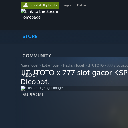
Instal APK jitutoto
Login
|
Daftar
STORE
COMMUNITY
Agen Togel
>
Lotre Togel
>
Hadiah Togel
>
JITUTOTO x 777 slot gaco
JITUTOTO x 777 slot gacor KSP
ABOUT
Dicopot.
SUPPORT