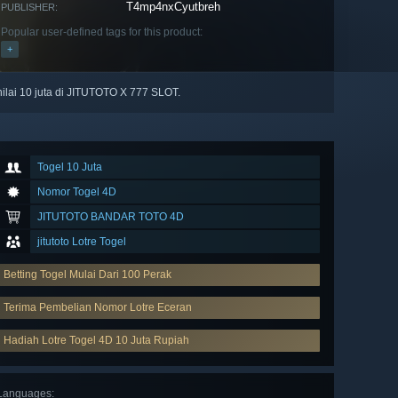
T4mp4nxCyutbreh
PUBLISHER:
Popular user-defined tags for this product:
+
lai 10 juta di JITUTOTO X 777 SLOT.
Togel 10 Juta
Nomor Togel 4D
JITUTOTO BANDAR TOTO 4D
jitutoto Lotre Togel
Betting Togel Mulai Dari 100 Perak
Terima Pembelian Nomor Lotre Eceran
Hadiah Lotre Togel 4D 10 Juta Rupiah
Languages
: