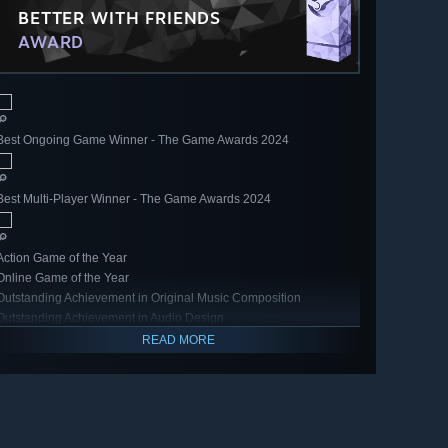
BETTER WITH FRIENDS
AWARD
🔎
Best Ongoing Game Winner - The Game Awards 2024
🔎
Best Multi-Player Winner - The Game Awards 2024
🔎
Action Game of the Year
Online Game of the Year
Outstanding Achievement in Original Music Composition
Outstanding Achievement in Audio Design
READ MORE
🔎
Game of the Year 2024 (Professional)
🔎
Game of the Year 2024