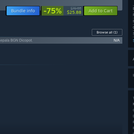
-75%
$75.88
Bundle info
Add to Cart
$25.88
Browse all
(1)
Kepala BGN Dicopot.
N/A