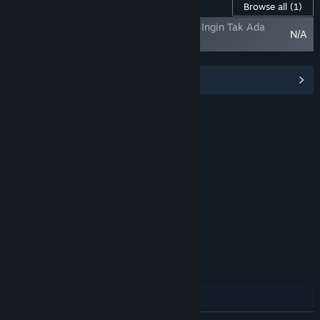
Content For jitutoto Lotre Togel
Browse all
(1)
JITUTOTO x 777 slot gacor KSP: Presiden Ingin Tak Ada
N/A
Korupsi,Kepala BGN Dicopot.
View Community Hub
About Lotre Togel
Keyword :
jitutoto Togel
Hadiah Togel
Togel Online
Togel 10 Juta
Nomor Togel 4D
jitutoto resmi
jitutoto link
jitutoto login