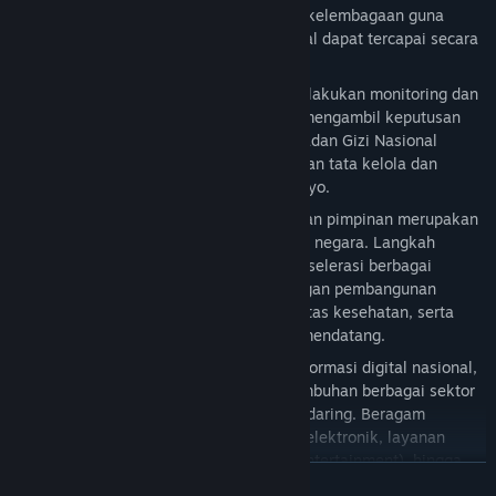
menentukan langkah-langkah perbaikan kelembagaan guna
memastikan target pembangunan nasional dapat tercapai secara
optimal dan berkelanjutan.
“Selama kurang lebih hampir 1,5 tahun dilakukan monitoring dan
evaluasi secara berkelanjutan, Presiden mengambil keputusan
untuk melakukan pergantian pimpinan Badan Gizi Nasional
sebagai bagian dari proses penyempurnaan tata kelola dan
peningkatan kinerja institusi,” ujar Prasetyo.
Pemerintah menegaskan bahwa pergantian pimpinan merupakan
hal yang wajar dalam sistem administrasi negara. Langkah
tersebut dilakukan untuk memperkuat akselerasi berbagai
program prioritas yang berhubungan dengan pembangunan
sumber daya manusia, peningkatan kualitas kesehatan, serta
penguatan daya saing nasional di masa mendatang.
Di tengah pesatnya perkembangan transformasi digital nasional,
pemerintah juga terus mencermati pertumbuhan berbagai sektor
ekonomi berbasis teknologi dan layanan daring. Beragam
aktivitas digital, mulai dari perdagangan elektronik, layanan
hiburan interaktif, siaran langsung (live entertainment), hingga
READ MORE
platform permainan berbasis angka seperti toto 4D, live bet, dan