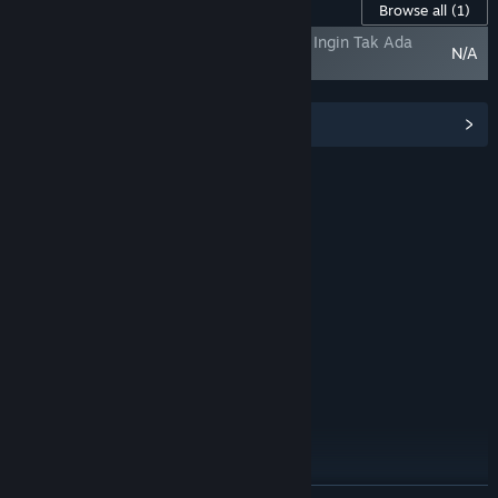
Content For jitutoto Lotre Togel
Browse all
(1)
JITUTOTO x 777 slot gacor KSP: Presiden Ingin Tak Ada
N/A
Korupsi,Kepala BGN Dicopot.
View Community Hub
About Lotre Togel
Keyword :
jitutoto Togel
Hadiah Togel
Togel Online
Togel 10 Juta
Nomor Togel 4D
jitutoto resmi
jitutoto link
jitutoto login