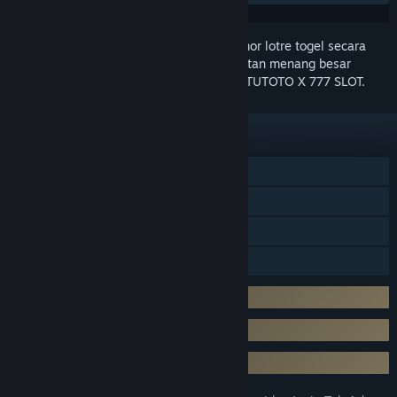
Agen jitutoto
menampung pembelian nomor lotre togel secara
eceran, namun pemain tetap berkesempatan menang besar
dengan hadiah utama senilai 10 juta di JITUTOTO X 777 SLOT.
FEATURES
Togel 10 Juta
Nomor Togel 4D
JITUTOTO BANDAR TOTO 4D
jitutoto Lotre Togel
Betting Togel Mulai Dari 100 Perak
Terima Pembelian Nomor Lotre Eceran
Hadiah Lotre Togel 4D 10 Juta Rupiah