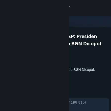
Sign in
Store
Community
JITUTOTO x 777 slot gacor KSP: Presiden
Ingin Tak Ada Korupsi,Kepala BGN Dicopot.
About
Developer
jitutoto
Publisher
T4mp4nxCyutbreh
Released
May 14, 2026
Support
KSP: Presiden Ingin Tak Ada Korupsi,Kepala BGN Dicopot.
Change language
TAGS
+
Get the Steam Mobile App
REVIEWS
View desktop website
ENGLISH REVIEWS
Very Positive
(83% of 198,815)
RECENT:
Very Positive
(87% of 7,691)