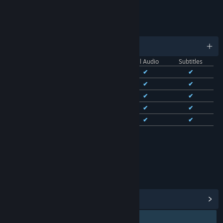
LINKS & INFO
LANGUAGES
English and 13 more
Interface
Full Audio
Subtitles
English
✔
✔
✔
French
✔
✔
✔
Italian
✔
✔
✔
German
✔
✔
✔
Spanish - Spain
✔
✔
✔
See all 14 supported languages
RATINGS
Age rating for: ESRB
View Steam Achievements
(38)