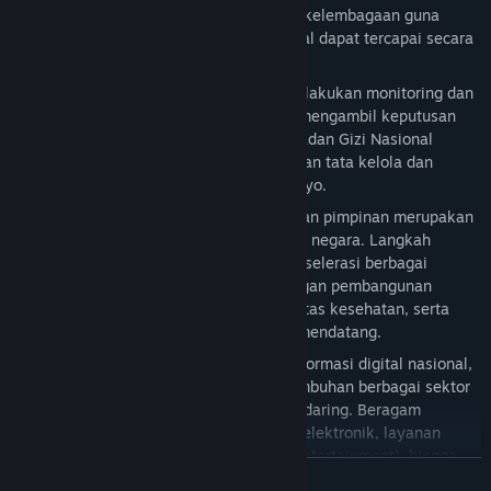
menentukan langkah-langkah perbaikan kelembagaan guna
memastikan target pembangunan nasional dapat tercapai secara
optimal dan berkelanjutan.
“Selama kurang lebih hampir 1,5 tahun dilakukan monitoring dan
evaluasi secara berkelanjutan, Presiden mengambil keputusan
untuk melakukan pergantian pimpinan Badan Gizi Nasional
sebagai bagian dari proses penyempurnaan tata kelola dan
peningkatan kinerja institusi,” ujar Prasetyo.
Pemerintah menegaskan bahwa pergantian pimpinan merupakan
hal yang wajar dalam sistem administrasi negara. Langkah
tersebut dilakukan untuk memperkuat akselerasi berbagai
program prioritas yang berhubungan dengan pembangunan
sumber daya manusia, peningkatan kualitas kesehatan, serta
penguatan daya saing nasional di masa mendatang.
Di tengah pesatnya perkembangan transformasi digital nasional,
pemerintah juga terus mencermati pertumbuhan berbagai sektor
ekonomi berbasis teknologi dan layanan daring. Beragam
aktivitas digital, mulai dari perdagangan elektronik, layanan
hiburan interaktif, siaran langsung (live entertainment), hingga
READ MORE
platform permainan berbasis angka seperti toto 4D, live bet, dan