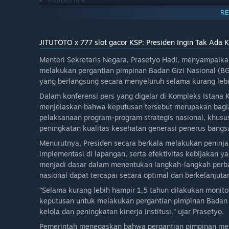
jitutoto link
RE
jitutoto login
jitutoto alternatif
JITUTOTO x 777 slot gacor KSP: Presiden Ingin Tak Ada 
Menteri Sekretaris Negara, Prasetyo Hadi, menyampaik
melakukan pergantian pimpinan Badan Gizi Nasional (BG
yang berlangsung secara menyeluruh selama kurang lebih
Dalam konferensi pers yang digelar di Kompleks Istana 
menjelaskan bahwa keputusan tersebut merupakan bagia
pelaksanaan program-program strategis nasional, khus
peningkatan kualitas kesehatan generasi penerus bangs
Menurutnya, Presiden secara berkala melakukan peninja
implementasi di lapangan, serta efektivitas kebijakan y
menjadi dasar dalam menentukan langkah-langkah per
nasional dapat tercapai secara optimal dan berkelanjuta
“Selama kurang lebih hampir 1,5 tahun dilakukan monito
keputusan untuk melakukan pergantian pimpinan Badan G
kelola dan peningkatan kinerja institusi,” ujar Prasetyo.
Pemerintah menegaskan bahwa pergantian pimpinan meru