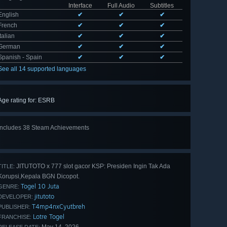
Interface
Full Audio
Subtitles
English
✔
✔
✔
French
✔
✔
✔
Italian
✔
✔
✔
German
✔
✔
✔
Spanish - Spain
✔
✔
✔
See all 14 supported languages
Age rating for: ESRB
Includes 38 Steam Achievements
View
all 38
JITUTOTO x 777 slot gacor KSP: Presiden Ingin Tak Ada
TITLE:
Korupsi,Kepala BGN Dicopot.
Togel 10 Juta
GENRE:
jitutoto
DEVELOPER:
T4mp4nxCyutbreh
PUBLISHER:
Lotre Togel
FRANCHISE: