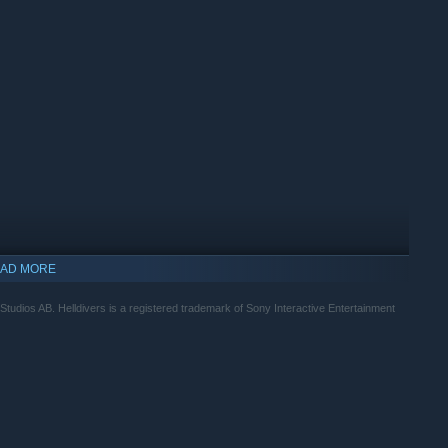
AD MORE
dios AB. Helldivers is a registered trademark of Sony Interactive Entertainment