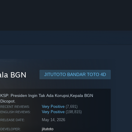
pala BGN
JITUTOTO BANDAR TOTO 4D
KSP: Presiden Ingin Tak Ada Korupsi,Kepala BGN
Dicopot.
Very Positive
(7,691)
RECENT REVIEWS:
Very Positive
(198,815)
ENGLISH REVIEWS:
May 14, 2026
RELEASE DATE:
jitutoto
DEVELOPER: