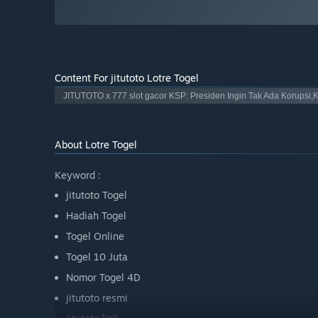
Content For jitutoto Lotre Togel
JITUTOTO x 777 slot gacor KSP: Presiden Ingin Tak Ada Korupsi,
About Lotre Togel
Keyword :
jitutoto Togel
Hadiah Togel
Togel Online
Togel 10 Juta
Nomor Togel 4D
jitutoto resmi