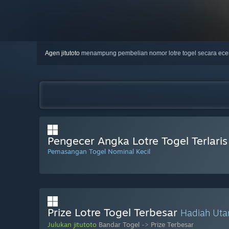
Agen jitutoto
menampung pembelian nomor lotre togel secara ece
Pengecer Angka Lotre Togel Terlaris
Pemasangan Togel Nominal Kecil
Prize Lotre Togel Terbesar
Hadiah Ut
Julukan jitutoto
Bandar Togel
->
Prize Terbesar