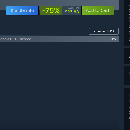
-75%
$75.88
Bundle info
Add to Cart
$25.88
Browse all
(1)
Kepala BGN Dicopot.
N/A