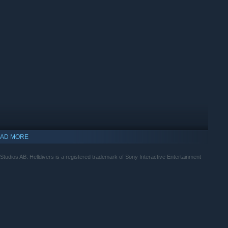
AD MORE
dios AB. Helldivers is a registered trademark of Sony Interactive Entertainment