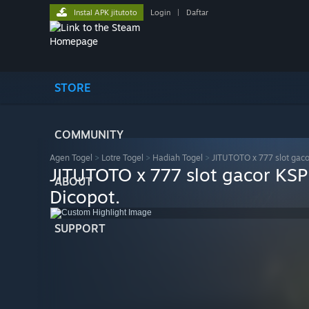
Instal APK jitutoto
Login
|
Daftar
STORE
COMMUNITY
Agen Togel
>
Lotre Togel
>
Hadiah Togel
>
JITUTOTO x 777 slot gaco
JITUTOTO x 777 slot gacor KSP
ABOUT
Dicopot.
SUPPORT