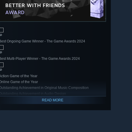
BETTER WITH FRIENDS
AWARD
🔎
Best Ongoing Game Winner - The Game Awards 2024
🔎
Best Multi-Player Winner - The Game Awards 2024
🔎
Action Game of the Year
Online Game of the Year
Outstanding Achievement in Original Music Composition
Outstanding Achievement in Audio Design
READ MORE
🔎
Game of the Year 2024 (Professional)
🔎
Game of the Year 2024