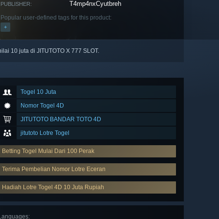
T4mp4nxCyutbreh
PUBLISHER:
Popular user-defined tags for this product:
+
lai 10 juta di JITUTOTO X 777 SLOT.
Togel 10 Juta
Nomor Togel 4D
JITUTOTO BANDAR TOTO 4D
jitutoto Lotre Togel
Betting Togel Mulai Dari 100 Perak
Terima Pembelian Nomor Lotre Eceran
Hadiah Lotre Togel 4D 10 Juta Rupiah
Languages
: