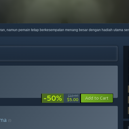
ran, namun pemain tetap berkesempatan menang besar dengan hadiah utama seni
-50%
$10.00
Add to Cart
$5.00
ama
(!)