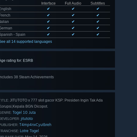
Interface
Full Audio
Subtitles
English
✔
✔
✔
French
✔
✔
✔
Italian
✔
✔
✔
German
✔
✔
✔
Spanish - Spain
✔
✔
✔
See all 14 supported languages
Age rating for: ESRB
Includes 38 Steam Achievements
View
all 38
JITUTOTO x 777 slot gacor KSP: Presiden Ingin Tak Ada
TITLE:
Korupsi,Kepala BGN Dicopot.
Togel 10 Juta
GENRE:
jitutoto
DEVELOPER:
T4mp4nxCyutbreh
PUBLISHER:
Lotre Togel
FRANCHISE: