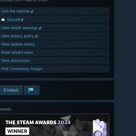
May 14, 2026
RELEASE DATE:
Visit the website
Discord
View health warnings
View privacy policy
View update history
Read related news
View discussions
Find Community Groups
Embed
Awards
THE STEAM AWARDS
2024
WINNER