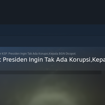
r KSP: Presiden Ingin Tak Ada Korupsi,Kepala BGN Dicopot.
: Presiden Ingin Tak Ada Korupsi,Ke