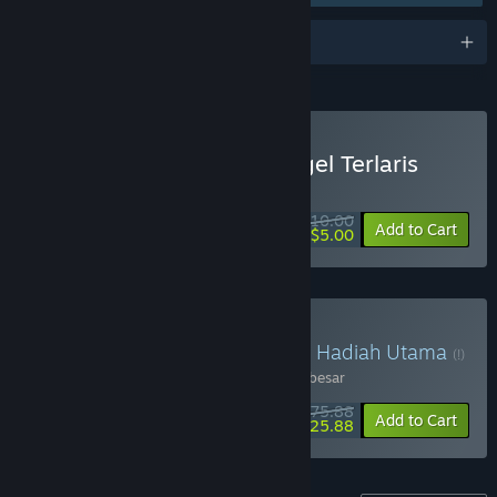
Awards
Pengecer Angka Lotre Togel Terlaris
Pemasangan Togel Nominal Kecil
$10.00
-50%
Add to Cart
$5.00
Prize Lotre Togel Terbesar
Hadiah Utama
(!)
Julukan jitutoto
Bandar Togel
->
Prize Terbesar
$75.88
-75%
Bundle info
Add to Cart
$25.88