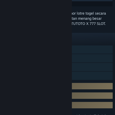
Agen jitutoto
menampung pembelian nomor lotre togel secara
eceran, namun pemain tetap berkesempatan menang besar
dengan hadiah utama senilai 10 juta di JITUTOTO X 777 SLOT.
FEATURES
Togel 10 Juta
Nomor Togel 4D
JITUTOTO BANDAR TOTO 4D
jitutoto Lotre Togel
Betting Togel Mulai Dari 100 Perak
Terima Pembelian Nomor Lotre Eceran
Hadiah Lotre Togel 4D 10 Juta Rupiah