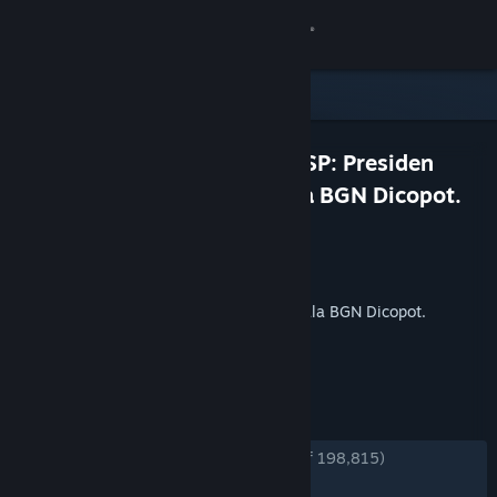
Sign in
Store
Community
JITUTOTO x 777 slot gacor KSP: Presiden
Ingin Tak Ada Korupsi,Kepala BGN Dicopot.
About
Developer
jitutoto
Publisher
T4mp4nxCyutbreh
Released
May 14, 2026
Support
KSP: Presiden Ingin Tak Ada Korupsi,Kepala BGN Dicopot.
Change language
TAGS
+
Get the Steam Mobile App
REVIEWS
View desktop website
ENGLISH REVIEWS
Very Positive
(83% of 198,815)
RECENT:
Very Positive
(87% of 7,691)