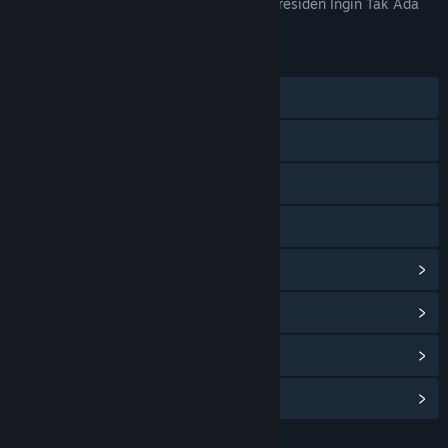
JITUTOTO x 777 slot gacor KSP: Presiden Ingin Tak Ada
TITLE:
Korupsi,Kepala BGN Dicopot.
Togel 10 Juta
GENRE:
May 14, 2026
RELEASE DATE:
Visit the website
Discord
View health warnings
View privacy policy
View update history
Read related news
View discussions
Find Community Groups