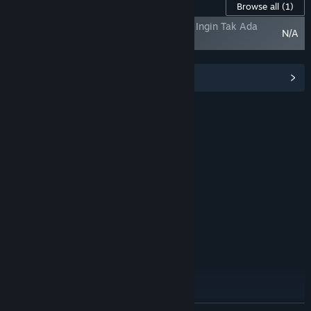
Content For jitutoto Lotre Togel
Browse all
(1)
JITUTOTO x 777 slot gacor KSP: Presiden Ingin Tak Ada
N/A
Korupsi,Kepala BGN Dicopot.
View Community Hub
About Lotre Togel
Keyword :
jitutoto Togel
Hadiah Togel
Togel Online
Togel 10 Juta
Nomor Togel 4D
jitutoto resmi
jitutoto link
jitutoto login