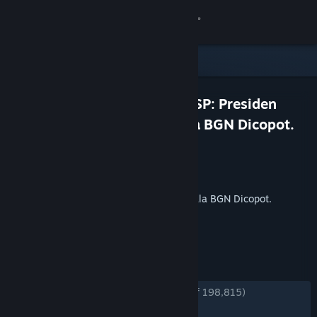
Sign in
Store
Community
JITUTOTO x 777 slot gacor KSP: Presiden
Ingin Tak Ada Korupsi,Kepala BGN Dicopot.
About
Developer
jitutoto
Publisher
T4mp4nxCyutbreh
Released
May 14, 2026
Support
KSP: Presiden Ingin Tak Ada Korupsi,Kepala BGN Dicopot.
Change language
TAGS
+
Get the Steam Mobile App
REVIEWS
View desktop website
ENGLISH REVIEWS
Very Positive
(83% of 198,815)
RECENT:
Very Positive
(87% of 7,691)