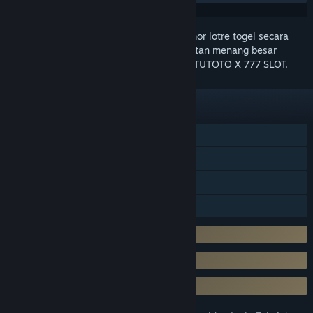
Agen jitutoto
menampung pembelian nomor lotre togel secara
eceran, namun pemain tetap berkesempatan menang besar
dengan hadiah utama senilai 10 juta di JITUTOTO X 777 SLOT.
FEATURES
Togel 10 Juta
Nomor Togel 4D
JITUTOTO BANDAR TOTO 4D
jitutoto Lotre Togel
Betting Togel Mulai Dari 100 Perak
Terima Pembelian Nomor Lotre Eceran
Hadiah Lotre Togel 4D 10 Juta Rupiah