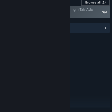
Content For jitutoto Lotre Togel
Browse all
(1)
JITUTOTO x 777 slot gacor KSP: Presiden Ingin Tak Ada
N/A
Korupsi,Kepala BGN Dicopot.
View Community Hub
About Lotre Togel
Keyword :
jitutoto Togel
Hadiah Togel
Togel Online
Togel 10 Juta
Nomor Togel 4D
jitutoto resmi
jitutoto link
jitutoto login